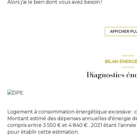
Alors j'ai le bien dont vous avez besoin !
Situé à Sérignan du Comtat, cette ferme à rénover, 
de nombreuses dépendances !
AFFICHER PL
- Entrée 3m2 environ
- Pièce de vie 27 m2 environ
- Sanitaires 13 m2 environ
- Chambre 19 m2 environ
BILAN ÉNERG
- Chambre 26 m2 environ
- Bureau 14 m2 environ
Diagnostics én
- Chambre 14 m2 environ
- Buanderie 15 m2
- Grenier 56 m2
Pour les dépendances
- 2 Garages 21 m2 environ
Logement à consommation énergétique excessive : c
- Atelier 14 m2 environ
Montant estimé des dépenses annuelles d'énergie d
- Grange 51 m2 environ
compris entre 3 550 € et 4 840 € . 2021 étant l'année 
- Cave voûtée 48 m2 environ
pour établir cette estimation.
- Annexe 20 m2 environ