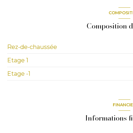
COMPOSIT
Composition d
Rez-de-chaussée
Etage 1
entrée
Etage -1
chambre
bureau
chambre
chambre
Cave Voutee
garage
GRENIER
FINANCI
buanderie
Informations f
Atelier
Grange