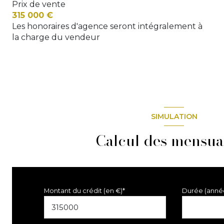
Prix de vente
315 000 €
Pièce de vie
Les honoraires d'agence seront intégralement à
SANITAIRES
la charge du vendeur
SIMULATION
Calcul des mensual
Montant du crédit (en €)*
Durée (anné