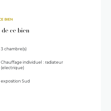
 boisée classée.
CE BIEN
 de ce bien
3 chambre(s)
Chauffage individuel : radiateur
(electrique)
exposition Sud
xposé sont disponible sur le site :