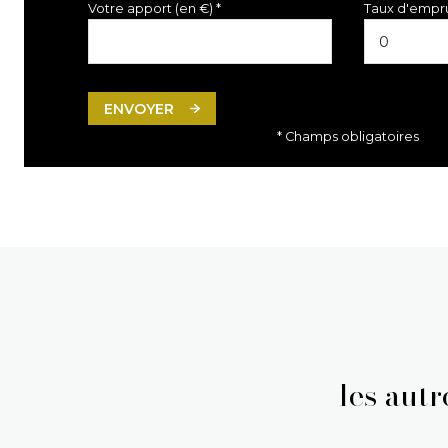
Votre apport (en €) *
Taux d'empru
ENVOYER
* Champs obligatoires
les aut