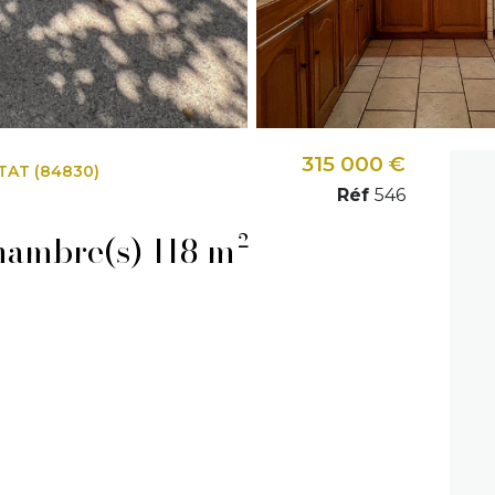
315 000 €
AT (84830)
Réf
546
Ferme 4 pièce(s) 3 chambre(s) 118 m²