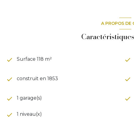
Terrain de plus de 13 000 m2, comprenant une partie
A PROPOS DE 
Assainissement : Fosse septique non conforme
DPE G
469 kWH/m2/an
Caractéristiques
GES C
15 kg CO2/m2/an
Sandrine
BLANCHARD
La Borie Immobilier Orange
Surface 118 m²
Tél : 06 15 91 94 47
construit en 1853
Email :
sb@laborie-immoblier.com
Site internet :
www.la
-borie.com
1 garage(s)
Prix de vente du bien
315 000 € € TTC
Honoraires à charge vendeurs
1 niveau(x)
RSAC N° 498 394 725 - Avignon
Les informations sur les risques auxquels ce bien est e
www.georisques.gouv.fr