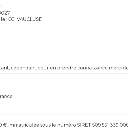
é
0027
elle : CCI VAUCLUSE
instant, cependant pour en prendre connaissance merci d
rance ;
50 €, immatriculée sous le numéro SIRET 509 551 339 00