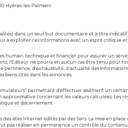
00 Hyères-les-Palmiers
alités) dans un seul but documentaire et à titre indicat
iteur à exploiter ces informations avec un esprit critique 
es humain, technique et financier pour assurer un servi
fforts, l'Editeur ne pourra en aucun cas être tenu pour t
e pertinence, d'exhaustivité, d'actualité des informations
es biens cités dans les annonces.
s "simulateurs" permettant d'effectuer aisément un certai
 approximative concernant les valeurs calculées. Les rés
critique et discernement.
des sites Internet édités par des tiers. La mise en place 
peut pas réaliser en permanence un contrôle du contenu de