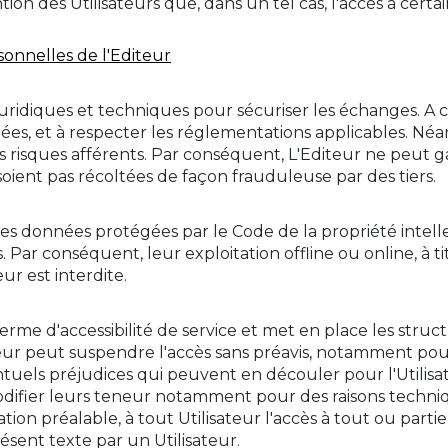
tion des Utilisateurs que, dans un tel cas, l'accès à certai
sonnelles de l'Editeur
ridiques et techniques pour sécuriser les échanges. A ce
 et à respecter les réglementations applicables. Néanmo
s risques afférents. Par conséquent, L'Editeur ne peut ga
soient pas récoltées de façon frauduleuse par des tiers.
ines données protégées par le Code de la propriété intell
Par conséquent, leur exploitation offline ou online, à ti
r est interdite.
rme d'accessibilité de service et met en place les struct
teur peut suspendre l'accès sans préavis, notamment pou
tuels préjudices qui peuvent en découler pour l'Utilisa
ifier leurs teneur notamment pour des raisons techniques
ation préalable, à tout Utilisateur l'accès à tout ou part
sent texte par un Utilisateur.