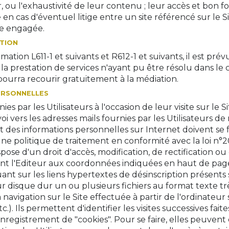
à jour, ou l'exhaustivité de leur contenu ; leur accès et b
en cas d'éventuel litige entre un site référencé sur le Si
tre engagée.
ATION
on L611-1 et suivants et R612-1 et suivants, il est pré
 la prestation de services n'ayant pu être résolu dans l
ourra recourir gratuitement à la médiation.
PERSONNELLES
ies par les Utilisateurs à l'occasion de leur visite sur le 
envoi vers les adresses mails fournies par les Utilisateurs
nt des informations personnelles sur Internet doivent se
ne politique de traitement en conformité avec la loi n°
pose d'un droit d'accès, modification, de rectification 
nt l'Editeur aux coordonnées indiquées en haut de page. P
uant sur les liens hypertextes de désinscription présents 
r disque dur un ou plusieurs fichiers au format texte t
 navigation sur le Site effectuée à partir de l'ordinateur 
tc.). Ils permettent d'identifier les visites successives f
'enregistrement de "cookies". Pour se faire, elles peuven