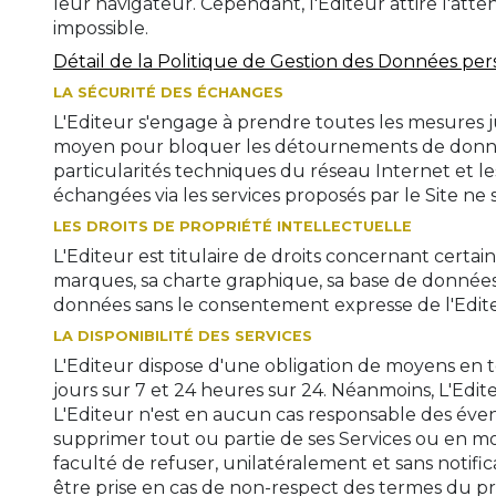
leur navigateur. Cependant, l'Editeur attire l'atten
impossible.
Détail de la Politique de Gestion des Données per
LA SÉCURITÉ DES ÉCHANGES
L'Editeur s'engage à prendre toutes les mesures ju
moyen pour bloquer les détournements de données,
particularités techniques du réseau Internet et le
échangées via les services proposés par le Site ne 
LES DROITS DE PROPRIÉTÉ INTELLECTUELLE
L'Editeur est titulaire de droits concernant certa
marques, sa charte graphique, sa base de données. 
données sans le consentement expresse de l'Editeu
LA DISPONIBILITÉ DES SERVICES
L'Editeur dispose d'une obligation de moyens en te
jours sur 7 et 24 heures sur 24. Néanmoins, L'Edi
L'Editeur n'est en aucun cas responsable des éven
supprimer tout ou partie de ses Services ou en mod
faculté de refuser, unilatéralement et sans notific
être prise en cas de non-respect des termes du pré